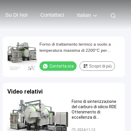
Su Di Noi
Contattaci
Italian
Forno di trattamento termico a vuoto a
temperatura massima di 2200°C per
l'anellazione/estinguimento/brassatura dei
materiali
Contatta ora
Scopri di più
Video relativi
Forno di sinterizzazione
del carburo di silicio RDE
Ottenimento di
eccellenza di
temperatura per la
devascazione della
Fornace di sinterizzazione di v
00:06
2024-11-12