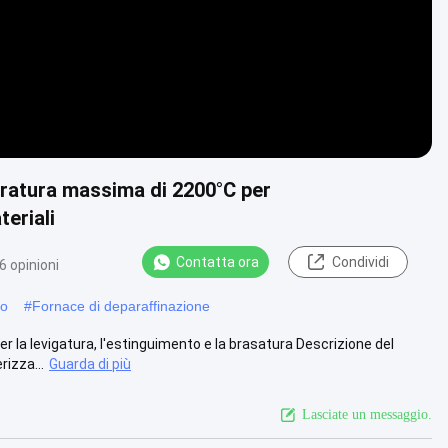
eratura massima di 2200°C per
eriali
Contatta ora
Condividi
6 opinioni
to
#
Fornace di deparaffinazione
la levigatura, l'estinguimento e la brasatura Descrizione del
rizza...
Guarda di più
Lasciate un messaggio.