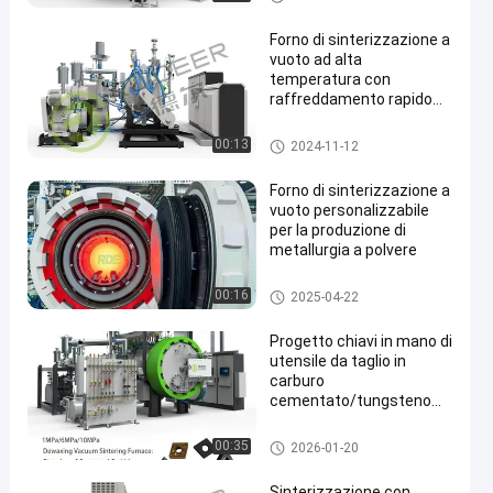
gomma e altri a 0,5-1 bar
uoto
Pressione
Forno di sinterizzazione a
vuoto ad alta
temperatura con
raffreddamento rapido
da 1450°C a 100°C
Fornace di sinterizzazione di v
00:13
2024-11-12
uoto
Forno di sinterizzazione a
vuoto personalizzabile
per la produzione di
metallurgia a polvere
Fornace di sinterizzazione di v
00:16
2025-04-22
uoto
Progetto chiavi in mano di
utensile da taglio in
carburo
cementato/tungsteno
con forno di
sinterizzazione a
Fornace di sinterizzazione di p
00:35
2026-01-20
pressione di gas
ressione del gas
intelligente
Sinterizzazione con