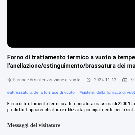
Forno di trattamento termico a vuoto a temp
l'anellazione/estinguimento/brassatura dei mat
Fornace di sinterizzazione di vuoto
2024-11-12
73
#
attrezzatura della fornace di vuoto
#
sistemi della fornace di vuo
Forno di trattamento termico a temperatura massima di 2200°C per 
prodotto: L'apparecchiatura è utilizzata principalmente per la sinte
Messaggi del visitatore