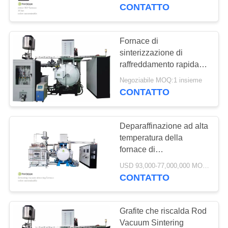
CONTATTO
CONTROLLO
DELLA
Fornace di
75
QUALITÀ
sinterizzazione di
Fornace di
raffreddamento rapida
per il carburo
sinterizzazione di
Negoziabile MOQ:1 insieme
CONTATTACI
cementato/leghe dure
CONTATTO
vuoto
CHIEDI UN
Deparaffinazione ad alta
PREVENTIVO
temperatura della
fornace di
49
sinterizzazione di vuoto
MAPPA
USD 93,000-77,000,000 MOQ:1 insieme
MIM fornace di
per il carburo cementato
CONTATTO
DEL
sinterizzazione
SITO
Grafite che riscalda Rod
Vacuum Sintering