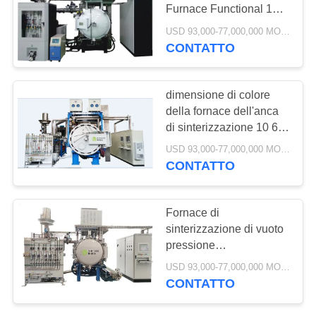
POLITICA
Furnace Functional 120
SULLA
150 480KVA
USD 93,000-77,000,000 MOQ:1 insieme
CONTATTO
40
PRIVACY
fornace di
dimensione di colore
sinterizzazione del
della fornace dell'anca
di sinterizzazione 10 60
metallo
100bar personalizzabile
USD 93,000-77,000,000 MOQ:1 INSIEME
CONTATTO
40
Fornace di
fornace industriale
sinterizzazione di vuoto
pressione
di vuoto
positiva/negativa
USD 93,000-77,000,000 MOQ:1 insieme
He/Ar/Hydrogen
CONTATTO