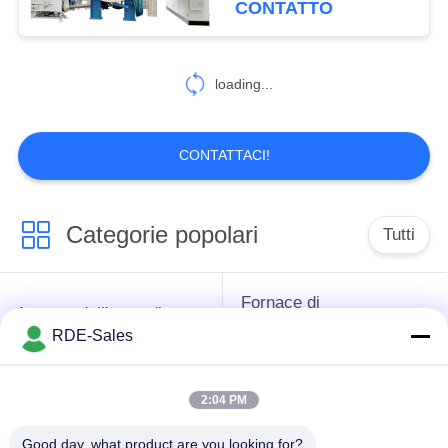
CONTATTO
32
fornace di
loading...
sinterizzazione
ceramica
CONTATTACI!
Categorie popolari
Tutti
26
Fornace di alto
Fornace di
fornace dell'anca di
vuoto
sinterizzazione di
RDE-Sales
sinterizzazione
pressione del gas
2:04 PM
Fornace di
MIM fornace di
sinterizzazione di
sinterizzazione
Good day, what product are you looking for?