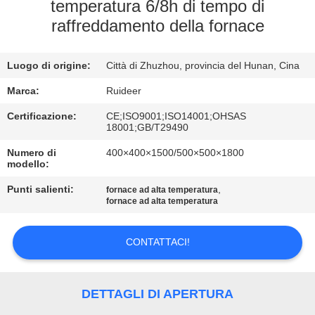
temperatura 6/8h di tempo di
raffreddamento della fornace
CONTROLLO
DELLA
Luogo di origine:
Città di Zhuzhou, provincia del Hunan, Cina
QUALITÀ
Marca:
Ruideer
CONTATTACI
Certificazione:
CE;ISO9001;ISO14001;OHSAS
18001;GB/T29490
Numero di
400×400×1500/500×500×1800
CHIEDI UN
modello:
PREVENTIVO
Punti salienti:
,
fornace ad alta temperatura
fornace ad alta temperatura
MAPPA
CONTATTACI!
DEL
SITO
DETTAGLI DI APERTURA