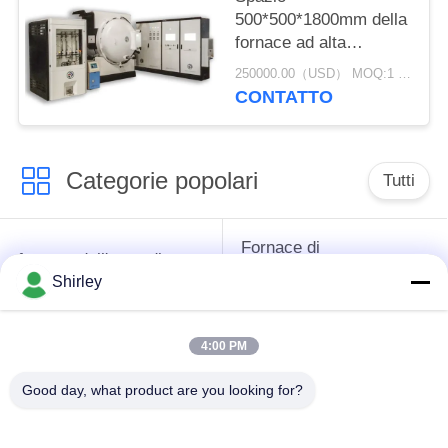
500*500*1800mm della
fornace ad alta
temperatura di vuoto
250000.00（USD） MOQ:1 set
della struttura
CONTATTO
compatta efficace
Categorie popolari
Tutti
Fornace di
fornace dell'anca di
sinterizzazione di
sinterizzazione
Shirley
pressione del gas
4:00 PM
Fornace di
MIM fornace di
sinterizzazione di
sinterizzazione
Good day, what product are you looking for?
vuoto