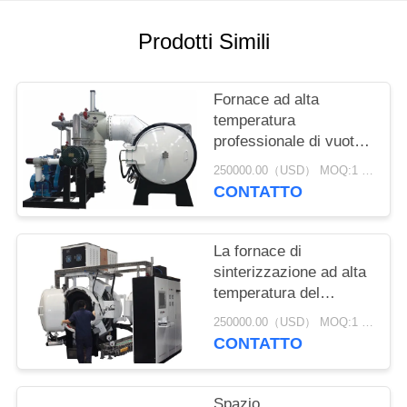
POLITICA
SULLA
Prodotti Simili
PRIVACY
Fornace ad alta
temperatura
professionale di vuoto
per non metal-
250000.00（USD） MOQ:1 set
ceramico/sic il carburo
CONTATTO
La fornace di
sinterizzazione ad alta
temperatura del
riscaldamento
250000.00（USD） MOQ:1 set
periodico con la
CONTATTO
pompa/radici della
protezione scrive la
pompa a macchina
Spazio