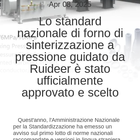
Apr 08, 2025
CONTROLLO
Lo standard
DELLA
nazionale di forno di
QUALITÀ
sinterizzazione a
CONTATTACI
pressione guidato da
Ruideer è stato
CHIEDI UN
ufficialmente
PREVENTIVO
approvato e scelto
MAPPA
DEL
Quest'anno, l'Amministrazione Nazionale
SITO
per la Standardizzazione ha emesso un
avviso sul primo lotto di norme nazionali
raccomandate e versioni in lingua straniera